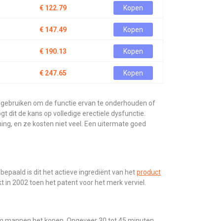
€ 122.79
Kopen
€ 147.49
Kopen
€ 190.13
Kopen
€ 247.65
Kopen
et gebruiken om de functie ervan te onderhouden of
t dit de kans op volledige erectiele dysfunctie.
ing, en ze kosten niet veel. Een uitermate goed
 bepaald is dit het actieve ingrediënt van het
product
kt in 2002 toen het patent voor het merk verviel.
rom mannen het kopen. Ongeveer 30 tot 45 minuten