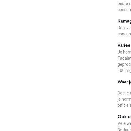
beste 
consum
Kamag
De invl
concur
Variee
Je hebt
Tadalaf
geprodu
100 mg.
Waar j
Doe je 
je nor
officië
Ook on
Vele we
Nederla