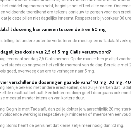
e het middel ingenomen hebt, begint je het effect al te voelen. Ongeveer
n voldoende toereikend om telkens opnieuw te zorgen voor een erectie. 
 dat je deze pillen niet dagelijks inneemt. Respecteer bij voorkeur 36 u
alafil dosering kan variëren tussen de 5 en 60 mg
nstelling tot andere potentie verbeterende medicijnen is Tadalafil verk
 dagelijkse dosis van 2,5 of 5 mg Cialis verantwoord?
mag eenmaal per dag 2,5 Cialis nemen. Op die manier ben je altijd voorbe
e wel steeds op ongeveer hetzelfde moment van de dag. Bereik je met 
dosis goed, overweeg dan om te verhogen naar 5 mg.
n vier verschillende doseringen gaande vanaf 10 mg, 20 mg, 
mg: Ben je bekend met andere erectiepillen, dan zul je merken dat Tadal
zelfde resultaat behaalt. Een lichter medicijn geeft doorgaans ook min
n ze meestal minder intens en van kortere duur.
mg: Begin je met Tadalafil, dan zal je dokter je waarschijnlijk 20 mg star
onvoldoende werking is respectievelijk minderen of meerderen eenvoudi
mg: Soms heeft de penis net dat kleine zetje meer nodig dan 20 mg.