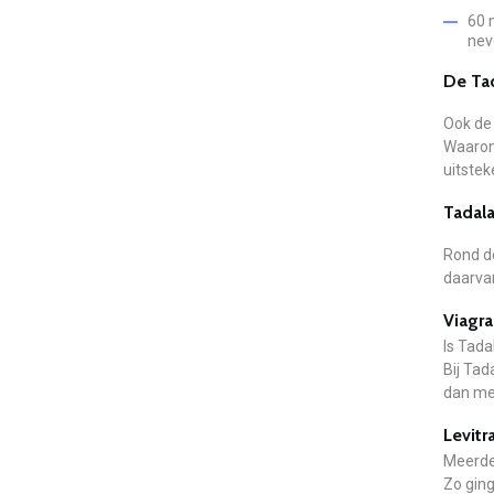
60 
nev
De Tad
Ook de 
Waarom 
uitstek
Tadala
Rond d
daarva
Viagra
Is Tada
Bij Tad
dan met
Levitr
Meerde
Zo ging