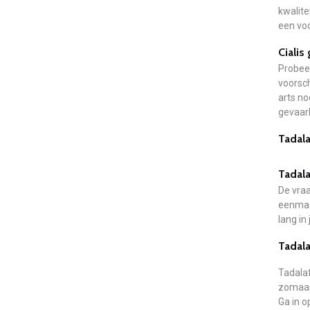
kwalite
een voo
Cialis
Probeer
voorsch
arts no
gevaarl
Tadala
Tadala
De vraa
eenmaal
lang in
Tadala
Tadalaf
zomaar
Ga in o