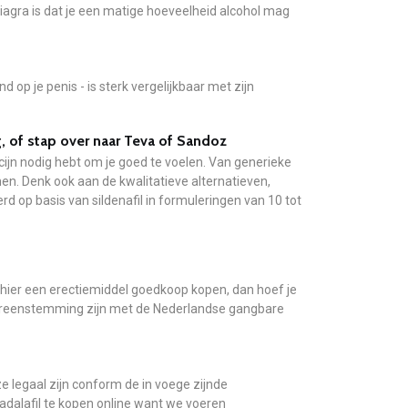
iagra is dat je een matige hoeveelheid alcohol mag
 op je penis - is sterk vergelijkbaar met zijn
 of stap over naar Teva of Sandoz
cijn nodig hebt om je goed te voelen. Van generieke
n. Denk ook aan de kwalitatieve alternatieven,
d op basis van sildenafil in formuleringen van 10 tot
 hier een erectiemiddel goedkoop kopen, dan hoef je
vereenstemming zijn met de Nederlandse gangbare
 legaal zijn conform de in voege zijnde
adalafil te kopen online want we voeren