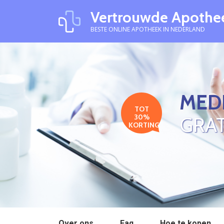
Vertrouwde Apothe
BESTE ONLINE APOTHEEK IN NEDERLAND
MEDI
TOT
30%
GRAT
KORTING
Over ons
Faq
Hoe te kopen