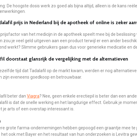
mg: De hoogste dosis werk zo goed als bijna altijd, alleen is de kans reële
enwerkingen.
alafil prijs in Nederland bij de apotheek of online is zeker aa
prijsfactor van het medicijn in de apotheek speelt mee bij de beslissing
zou je veel geld uitgeven aan een product terwijl er een ander beschi
end werkt? Slimme gebruikers gaan dus voor generieke medicatie en de p
fil doorstaat glansrijk de vergelijking met de alternatieven
ezelfde tijd dat Tadalafil op de markt kwam, werden er nog alternati
n zijn eveneens goedkoop en betrouwbaar.
lafil beter dan
Viagra
? Nee, geen enkele erectiepil is beter dan een an
alafil is dat de snelle werking en het langdurige effect. Gebruik je moment
 je arts of een overstap interessant is.
a
re grote farma-ondernemingen hebben gepoogd een graantje mee te pi
 het ook met Bayer en het resultaat van hun onderzoeken is Levitra gew