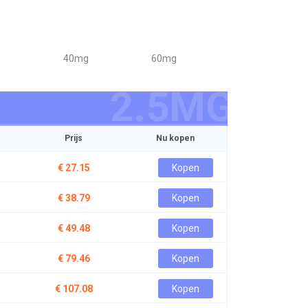
g
40mg
60mg
2.5MG
Prijs
Nu kopen
€ 27.15
Kopen
€ 38.79
Kopen
€ 49.48
Kopen
€ 79.46
Kopen
€ 107.08
Kopen