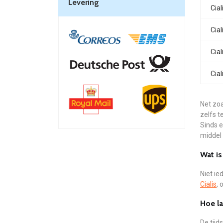
Levering
Cial
Cial
Cial
Cial
Net zoa
zelfs t
Sinds e
middel 
Wat is
Niet ie
Cialis
, 
Hoe la
De tij