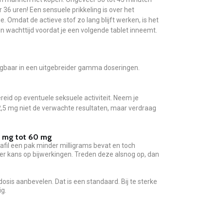
 36 uren! Een sensuele prikkeling is over het
Omdat de actieve stof zo lang blijft werken, is het
ren wachttijd voordat je een volgende tablet inneemt.
rijgbaar in een uitgebreider gamma doseringen.
reid op eventuele seksuele activiteit. Neem je
2,5 mg niet de verwachte resultaten, maar verdraag
40 mg tot 60 mg
afil een pak minder milligrams bevat en toch
der kans op bijwerkingen. Treden deze alsnog op, dan
tdosis aanbevelen. Dat is een standaard. Bij te sterke
g.