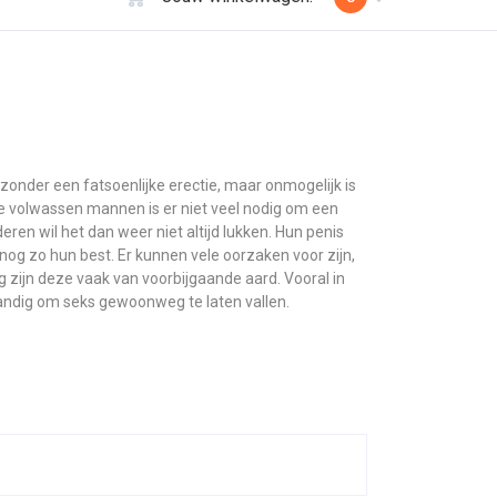
g zonder een fatsoenlijke erectie, maar onmogelijk is
e volwassen mannen is er niet veel nodig om een
deren wil het dan weer niet altijd lukken. Hun penis
 nog zo hun best. Er kunnen vele oorzaken voor zijn,
g zijn deze vaak van voorbijgaande aard. Vooral in
standig om seks gewoonweg te laten vallen.