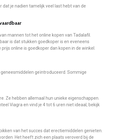
r dat je nadien tamelijk veel last hebt van de
nvaardbaar
 van mannen tot het online kopen van Tadalafil.
kbaar is dat stukken goedkoper is en eveneens
rijs online is goedkoper dan kopen in de winkel.
eve geneesmiddelen geïntroduceerd. Sommige
dere. Ze hebben allemaal hun unieke eigenschappen.
eel Viagra en vind je 4 tot 6 uren niet ideaal, bekijk
kken van het succes dat erectiemiddelen genieten.
orden. Het heeft zich een plaats veroverd bij de