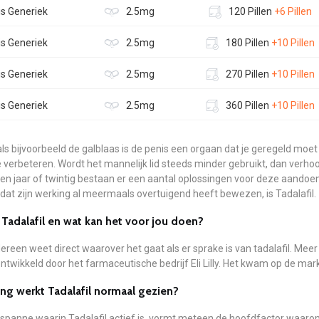
is Generiek
2.5mg
120 Pillen
+6 Pillen
is Generiek
2.5mg
180 Pillen
+10 Pillen
is Generiek
2.5mg
270 Pillen
+10 Pillen
is Generiek
2.5mg
360 Pillen
+10 Pillen
ls bijvoorbeeld de galblaas is de penis een orgaan dat je geregeld mo
e verbeteren. Wordt het mannelijk lid steeds minder gebruikt, dan verhoog
en jaar of twintig bestaan er een aantal oplossingen voor deze aandoen
dat zijn werking al meermaals overtuigend heeft bewezen, is Tadalafil.
 Tadalafil en wat kan het voor jou doen?
dereen weet direct waarover het gaat als er sprake is van tadalafil. Meer
ontwikkeld door het farmaceutische bedrijf Eli Lilly. Het kwam op de mar
ng werkt Tadalafil normaal gezien?
dsspanne waarin Tadalafil actief is, vormt meteen de hoofdfactor waa