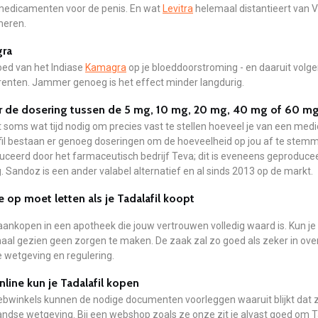
medicamenten voor de penis. En wat
Levitra
helemaal distantieert van V
eren.
ra
oed van het Indiase
Kamagra
op je bloeddoorstroming - en daaruit volgend
renten. Jammer genoeg is het effect minder langdurig.
r de dosering tussen de 5 mg, 10 mg, 20 mg, 40 mg of 60 mg,
 soms wat tijd nodig om precies vast te stellen hoeveel je van een medi
il bestaan er genoeg doseringen om de hoeveelheid op jou af te stemme
ceerd door het farmaceutisch bedrijf Teva; dit is eveneens geproduceer
 Sandoz is een ander valabel alternatief en al sinds 2013 op de markt.
e op moet letten als je Tadalafil koopt
aankopen in een apotheek die jouw vertrouwen volledig waard is. Kun je
maal gezien geen zorgen te maken. De zaak zal zo goed als zeker in o
le wetgeving en regulering.
line kun je Tadalafil kopen
bwinkels kunnen de nodige documenten voorleggen waaruit blijkt dat ze
ndse wetgeving. Bij een webshop zoals ze onze zit je alvast goed om T