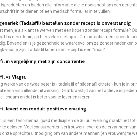
itsproducten en bieden alle informatie die je nodig hebt om een gerichte
rschrift in te dienen of een medisch formulier in te vullen.
 generiek (Tadalafil) bestellen zonder recept is onverstandig
t men je als klant te werven met een kopen zonder recept formule? Ook al
rift is een utopie; ga hier zeker niet op in. Om potentie medicijnen te be
dig. Bovendien is je gezondheid te waardevol om ze zonder nadenken o
ijk voor je zijn. Tadalafil kopen met recept is een "must".
fil in vergelijking met zijn concurrentie
fil vs Viagra
g welke van de twee beter is - tadalafil of sildenafil citrate - kun je in 
 een verschillende uitwerking. De afbraaktijd van het actieve ingrediënt v
 je lichaam en dat is beter voor je lever en nieren.
fil levert een ronduit positieve ervaring
il is een fenomenaal goed medicijn en de 36 uur werking maakt het tot ee
 te geloven. Veel consumenten vertrouwen liever op de ervaringen van
p onze oprechte uitnodiging om van andere mannen (en vrouwen) te wet