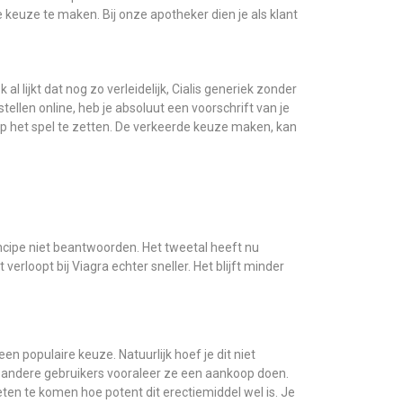
 keuze te maken. Bij onze apotheker dien je als klant
 lijkt dat nog zo verleidelijk, Cialis generiek zonder
stellen online, heb je absoluut een voorschrift van je
p het spel te zetten. De verkeerde keuze maken, kan
principe niet beantwoorden. Het tweetal heeft nu
erloopt bij Viagra echter sneller. Het blijft minder
n populaire keuze. Natuurlijk hoef je dit niet
 andere gebruikers vooraleer ze een aankoop doen.
en te komen hoe potent dit erectiemiddel wel is. Je