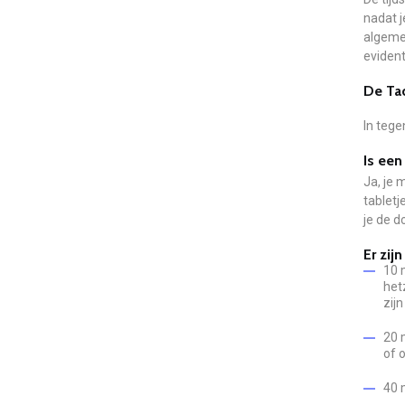
nadat j
algemee
evident
De Tad
In tege
Is een
Ja, je 
tabletj
je de 
Er zij
10 
het
zij
20 
of 
40 